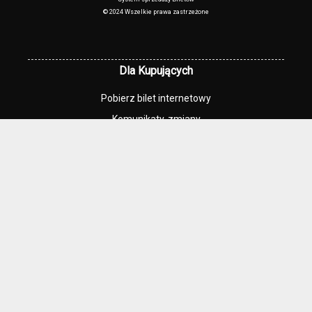
© 2024 Wszelkie prawa zastrzeżone
Dla Kupujących
Pobierz bilet internetowy
Komunikaty, zmiany
Newsletter
Kontakt
Regulamin zakupów internetowych
Polityka cookies