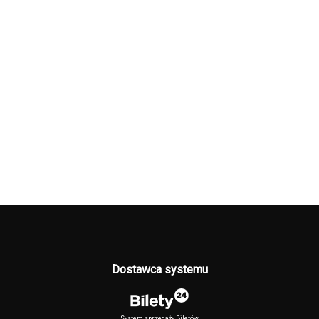
Dostawca systemu
System sprzedaży Biletów