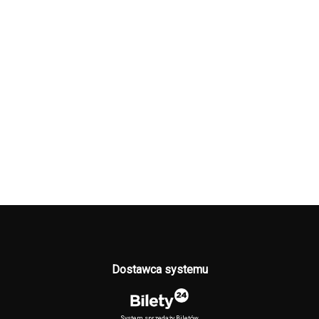
Dostawca systemu
System sprzedaży Biletów