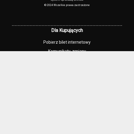
© 2024 Wszelkie prawa zastrzeżone
Dla Kupujących
Pobierz bilet internetowy
Komunikaty, zmiany
Newsletter
Kontakt
Regulamin zakupów internetowych
Polityka cookies