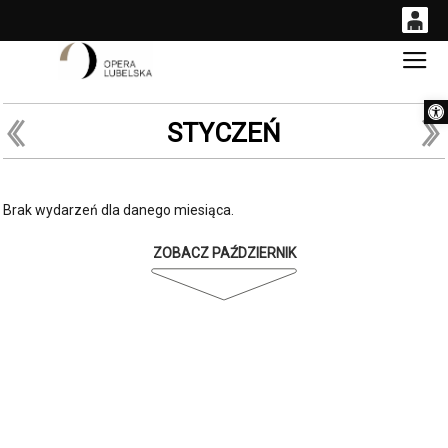
0
Gł
<
'
0,00
Otwórz 
PLN
STYCZEŃ
14
54
Brak wydarzeń dla danego miesiąca.
ZOBACZ PAŹDZIERNIK