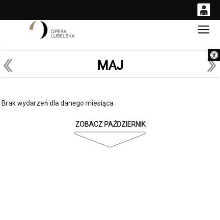
0
Gł
<
'
0,00
Otwórz 
PLN
MAJ
14
53
Brak wydarzeń dla danego miesiąca.
ZOBACZ PAŹDZIERNIK