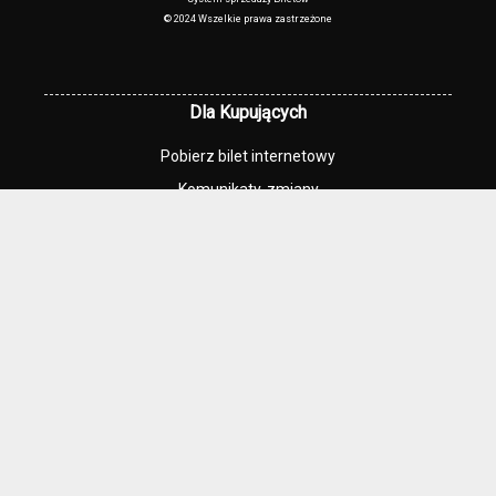
© 2024 Wszelkie prawa zastrzeżone
Dla Kupujących
Pobierz bilet internetowy
Komunikaty, zmiany
Newsletter
Kontakt
Regulamin zakupów internetowych
Polityka cookies