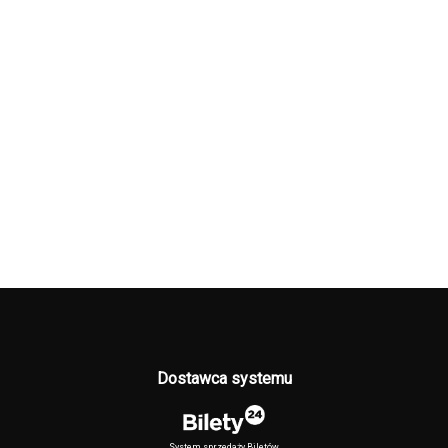
Dostawca systemu
System sprzedaży Biletów