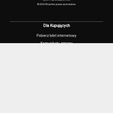
© 2024 Wszelkie prawa zastrzeżone
Dla Kupujących
Pobierz bilet internetowy
Komunikaty, zmiany
Newsletter
Kontakt
Regulamin zakupów internetowych
Polityka cookies