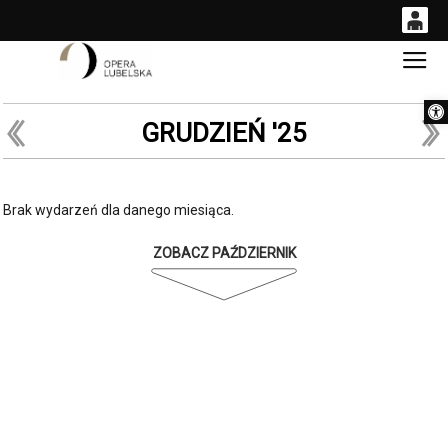
0
Gł
<
'
0,00
Otwórz 
PLN
GRUDZIEŃ '25
14
54
Brak wydarzeń dla danego miesiąca.
ZOBACZ PAŹDZIERNIK