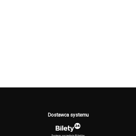
Dostawca systemu
System sprzedaży Biletów