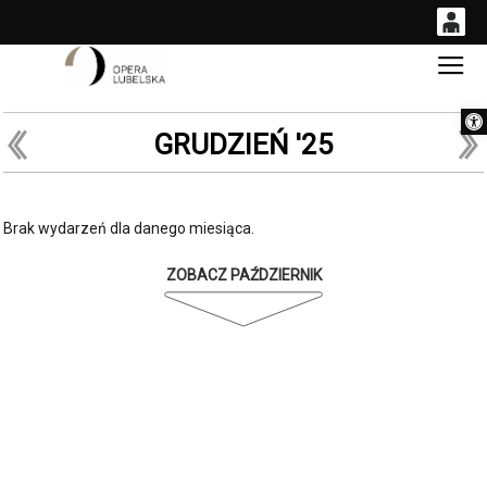
0
Gł
<
'
0,00
Otwórz 
PLN
GRUDZIEŃ '25
14
54
Brak wydarzeń dla danego miesiąca.
ZOBACZ PAŹDZIERNIK