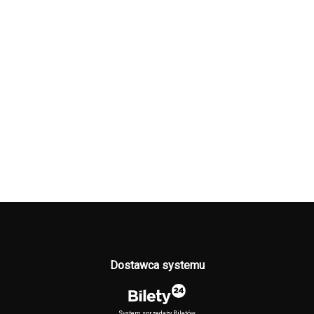
Dostawca systemu
System sprzedaży Biletów