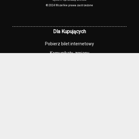
© 2024 Wszelkie prawa zastrzeżone
Dla Kupujących
Pobierz bilet internetowy
Komunikaty, zmiany
Newsletter
Kontakt
Regulamin zakupów internetowych
Polityka cookies