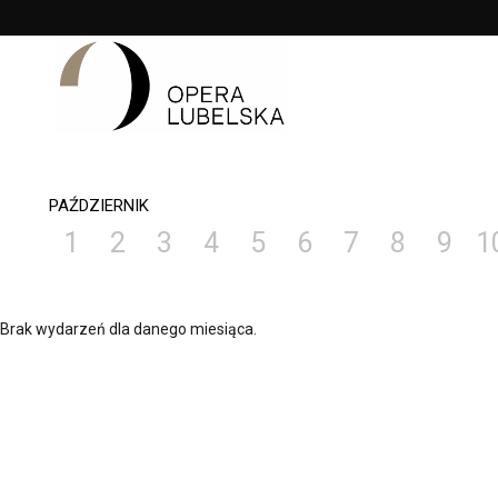
<
'
PAŹDZIERNIK
1
2
3
4
5
6
7
8
9
1
Brak wydarzeń dla danego miesiąca.