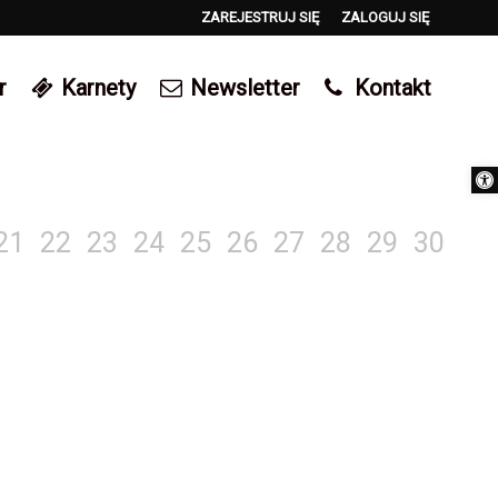
ZAREJESTRUJ SIĘ
ZALOGUJ SIĘ
0
r
Karnety
Newsletter
Kontakt
0,00
PLN
Otwórz 
14
21
22
23
24
25
26
27
28
29
30