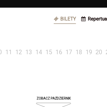
BILETY
Repertua
0
11
12
13
14
15
16
17
18
19
20
ZOBACZ PAŹDZIERNIK