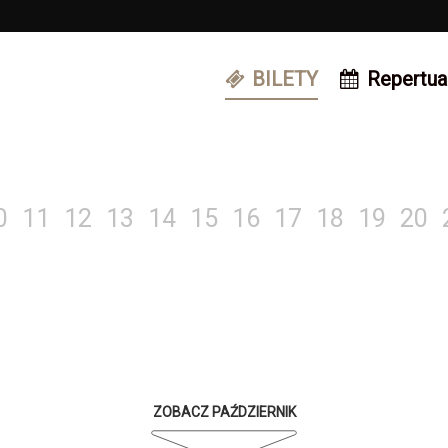
BILETY
Repertua
0
11
12
13
14
15
16
17
18
19
20
ZOBACZ PAŹDZIERNIK