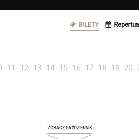
BILETY
Repertua
0
11
12
13
14
15
16
17
18
19
20
ZOBACZ PAŹDZIERNIK