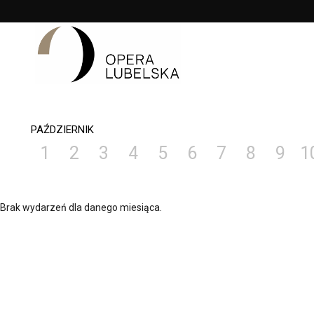
<
'
PAŹDZIERNIK
1
2
3
4
5
6
7
8
9
1
Brak wydarzeń dla danego miesiąca.