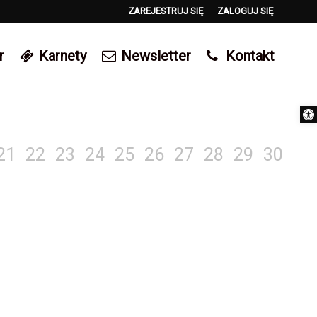
ZAREJESTRUJ SIĘ
ZALOGUJ SIĘ
0
r
Karnety
Newsletter
Kontakt
0,00
PLN
Otwórz 
14
21
22
23
24
25
26
27
28
29
30